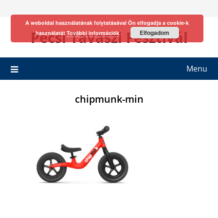
Skip
to
A weboldal használatának folytatásával Ön elfogadja a cookie-k
content
Pécsi Tavaszi Fesztivál
Elfogadom
használatát
További információk
Menu
chipmunk-min