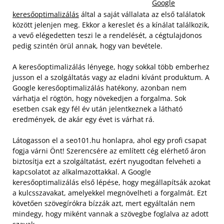
Google
keresőoptimalizálás
által a saját vállalata az első találatok
között jelenjen meg. Ekkor a kereslet és a kínálat találkozik,
a vevő elégedetten teszi le a rendelését, a cégtulajdonos
pedig szintén örül annak, hogy van bevétele.
A keresőoptimalizálás lényege, hogy sokkal több emberhez
jusson el a szolgáltatás vagy az eladni kívánt produktum. A
Google keresőoptimalizálás hatékony, azonban nem
várhatja el rögtön, hogy növekedjen a forgalma. Sok
esetben csak egy fél év után jelentkeznek a látható
eredmények, de akár egy évet is várhat rá.
Látogasson el a seo101.hu honlapra, ahol egy profi csapat
fogja várni Önt! Szerencsére az említett cég elérhető áron
biztosítja ezt a szolgáltatást, ezért nyugodtan felveheti a
kapcsolatot az alkalmazottakkal. A Google
keresőoptimalizálás első lépése, hogy megállapítsák azokat
a kulcsszavakat, amelyekkel megnövelheti a forgalmát. Ezt
követően szövegírókra bízzák azt, mert egyáltalán nem
mindegy, hogy miként vannak a szövegbe foglalva az adott