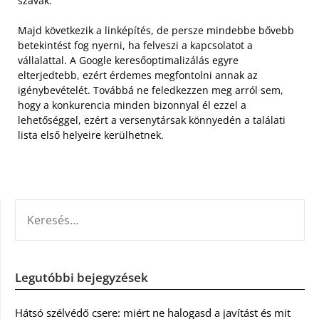
szavak.
Majd következik a linképítés, de persze mindebbe bővebb
betekintést fog nyerni, ha felveszi a kapcsolatot a
vállalattal. A Google keresőoptimalizálás egyre
elterjedtebb, ezért érdemes megfontolni annak az
igénybevételét. Továbbá ne feledkezzen meg arról sem,
hogy a konkurencia minden bizonnyal él ezzel a
lehetőséggel, ezért a versenytársak könnyedén a találati
lista első helyeire kerülhetnek.
KERESÉS:
Legutóbbi bejegyzések
Hátsó szélvédő csere: miért ne halogasd a javítást és mit