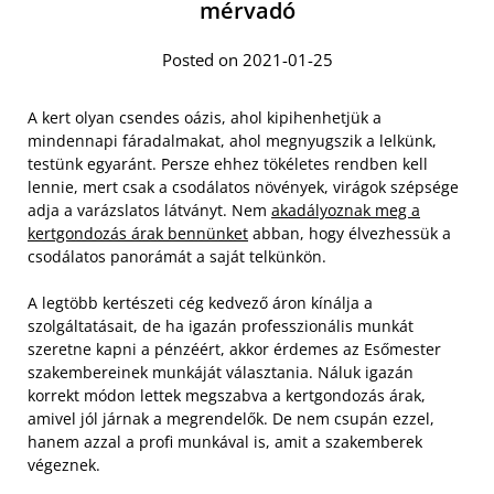
mérvadó
Posted on 2021-01-25
A kert olyan csendes oázis, ahol kipihenhetjük a
mindennapi fáradalmakat, ahol megnyugszik a lelkünk,
testünk egyaránt. Persze ehhez tökéletes rendben kell
lennie, mert csak a csodálatos növények, virágok szépsége
adja a varázslatos látványt. Nem
akadályoznak meg a
kertgondozás árak bennünket
abban, hogy élvezhessük a
csodálatos panorámát a saját telkünkön.
A legtöbb kertészeti cég kedvező áron kínálja a
szolgáltatásait, de ha igazán professzionális munkát
szeretne kapni a pénzéért, akkor érdemes az Esőmester
szakembereinek munkáját választania. Náluk igazán
korrekt módon lettek megszabva a kertgondozás árak,
amivel jól járnak a megrendelők. De nem csupán ezzel,
hanem azzal a profi munkával is, amit a szakemberek
végeznek.