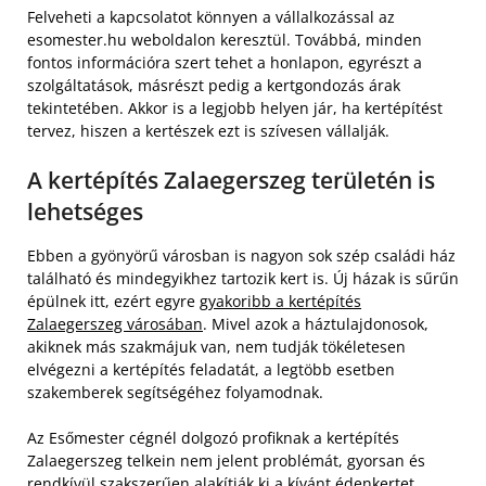
Felveheti a kapcsolatot könnyen a vállalkozással az
esomester.hu weboldalon keresztül. Továbbá, minden
fontos információra szert tehet a honlapon, egyrészt a
szolgáltatások, másrészt pedig a kertgondozás árak
tekintetében. Akkor is a legjobb helyen jár, ha kertépítést
tervez, hiszen a kertészek ezt is szívesen vállalják.
A kertépítés Zalaegerszeg területén is
lehetséges
Ebben a gyönyörű városban is nagyon sok szép családi ház
található és mindegyikhez tartozik kert is. Új házak is sűrűn
épülnek itt, ezért egyre
gyakoribb a kertépítés
Zalaegerszeg városában
. Mivel azok a háztulajdonosok,
akiknek más szakmájuk van, nem tudják tökéletesen
elvégezni a kertépítés feladatát, a legtöbb esetben
szakemberek segítségéhez folyamodnak.
Az Esőmester cégnél dolgozó profiknak a kertépítés
Zalaegerszeg telkein nem jelent problémát, gyorsan és
rendkívül szakszerűen alakítják ki a kívánt édenkertet.