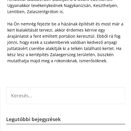
Ugyanakkor tevékenykednek Nagykanizsán, Keszthelyen,
Lentiben, Zalaszentgróton is.
Ha Ön nemrég fejezte be a házának építését és most már a
kert kialakítását tervezi, akkor érdemes kérnie egy
árajánlatot a fent említett portálon keresztül. Ebből rá fog
jönni, hogy ezek a szakemberek valóban kedvező anyagi
juttatásért cserébe alakítják ki a telkén található kertet. Ha
kész lesz a kertépítés Zalaegerszeg területén, büszkén
mutathatja majd meg a rokonoknak, ismerősöknek.
KERESÉS:
Legutóbbi bejegyzések