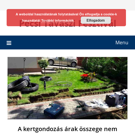
Skip
to
A weboldal használatának folytatásával Ön elfogadja a cookie-k
content
Pécsi Tavaszi Fesztivál
Elfogadom
használatát
További információk
Menu
A kertgondozás árak összege nem