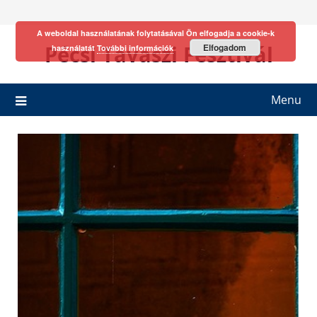
Skip
to
A weboldal használatának folytatásával Ön elfogadja a cookie-k
content
Pécsi Tavaszi Fesztivál
Elfogadom
használatát
További információk
Menu