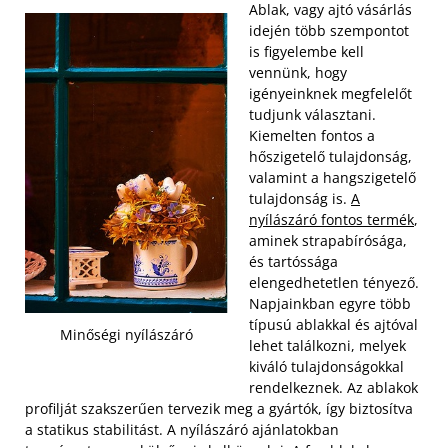
Ablak, vagy ajtó vásárlás
idején több szempontot
is figyelembe kell
vennünk, hogy
igényeinknek megfelelőt
tudjunk választani.
Kiemelten fontos a
hőszigetelő tulajdonság,
valamint a hangszigetelő
tulajdonság is.
A
nyílászáró fontos termék
,
aminek strapabírósága,
és tartóssága
elengedhetetlen tényező.
Napjainkban egyre több
típusú ablakkal és ajtóval
Minőségi nyílászáró
lehet találkozni, melyek
kiváló tulajdonságokkal
rendelkeznek. Az ablakok
profilját szakszerűen tervezik meg a gyártók, így biztosítva
a statikus stabilitást. A nyílászáró ajánlatokban