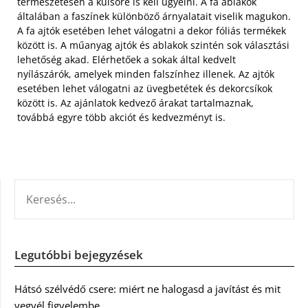
természetesen a külsőre is kell ügyelni.
A fa ablakok
általában a faszínek különböző árnyalatait viselik magukon.
A fa ajtók esetében lehet válogatni a dekor fóliás termékek
között is. A műanyag ajtók és ablakok szintén sok választási
lehetőség akad. Elérhetőek a sokak által kedvelt
nyílászárók, amelyek minden falszínhez illenek. Az ajtók
esetében lehet válogatni az üvegbetétek és dekorcsíkok
között is. Az ajánlatok kedvező árakat tartalmaznak,
továbbá egyre több akciót és kedvezményt is.
KERESÉS:
Legutóbbi bejegyzések
Hátsó szélvédő csere: miért ne halogasd a javítást és mit
vegyél figyelembe