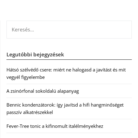
KERESÉS:
Legutóbbi bejegyzések
Hátsó szélvédő csere: miért ne halogasd a javítást és mit
vegyél figyelembe
A zsinórfonal sokoldalú alapanyag
Bennic kondenzátorok: így javítsd a hifi hangminőséget
passzív alkatrészekkel
Fever-Tree tonic a kifinomult italélményekhez