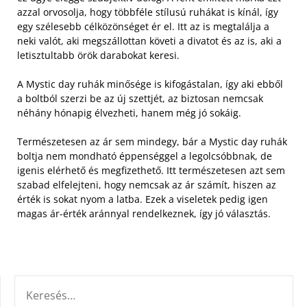
azzal orvosolja, hogy többféle stílusú ruhákat is kínál, így
egy szélesebb célközönséget ér el. Itt az is megtalálja a
neki valót, aki megszállottan követi a divatot és az is, aki a
letisztultabb örök darabokat keresi.
A Mystic day ruhák minősége is kifogástalan, így aki ebből
a boltból szerzi be az új szettjét, az biztosan nemcsak
néhány hónapig élvezheti, hanem még jó sokáig.
Természetesen az ár sem mindegy, bár a Mystic day ruhák
boltja nem mondható éppenséggel a legolcsóbbnak, de
igenis elérhető és megfizethető. Itt természetesen azt sem
szabad elfelejteni, hogy nemcsak az ár számít, hiszen az
érték is sokat nyom a latba. Ezek a viseletek pedig igen
magas ár-érték aránnyal rendelkeznek, így jó választás.
KERESÉS: