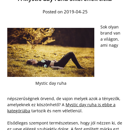
Posted on 2019-04-25
Sok olyan
brand van
a világon,
ami nagy
Mystic day ruha
népszerűségnek örvend, de vajon melyek azok a tényezők,
amelyeknek ez köszönhető? A
Mystic day ruha is ebbe a
kategóriába
tartozik és nem véletlenül.
Elsődleges szempont természetesen, hogy jól nézzen ki, de
ez ugye eléggé szubjektív dolog. A fent említett márka ezt