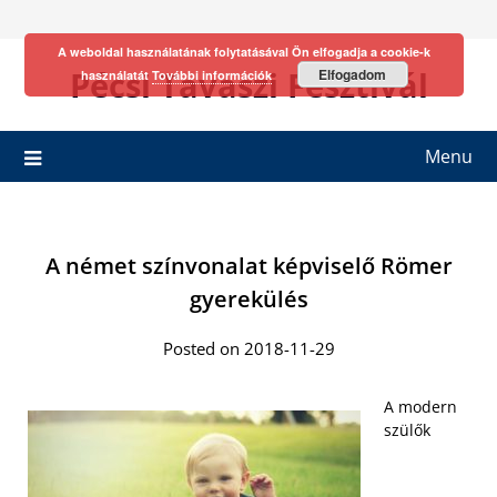
Skip
to
A weboldal használatának folytatásával Ön elfogadja a cookie-k
content
Pécsi Tavaszi Fesztivál
Elfogadom
használatát
További információk
Menu
A német színvonalat képviselő Römer
gyerekülés
Posted on 2018-11-29
A modern
szülők