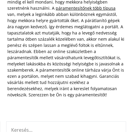
mindig el kell mondani, hogy mekkora helyiségben
szeretnénk használni. A
páramentesítőnek több típusa
van, melyek a leginkább abban különböznek egymástól,
hogy mekkora helyre gyártották őket. A párátlanító gépek
ára nagyon kedvező, így érdemes meglátogatni a portált.
A
tapasztalatok azt mutatják, hogy ha a levegő nedvesség
tartalma ötben százalék közelében van, akkor nem alakul ki
penész és szépen lassan a meglévő foltok is eltűnnek,
leszáradnak. Ebben az online szaküzletben a
páramentesítők mellett vásárolhatunk levegőtisztítókat is,
melyeket lakásokba és közösségi helyiségbe is javasolnak a
szakemberek. A páramentesítők online tárháza várja Önt is
ezen a portálon, melyet nem szabad kihagyni. Garanciás
vásárlás mellett tud hozzájutni ezekhez a
berendezésekhez, melyek iránt a kereslet folyamatosan
növekszik. Szerezzen be Ön is egy páramentesítőt!
KERESÉS: