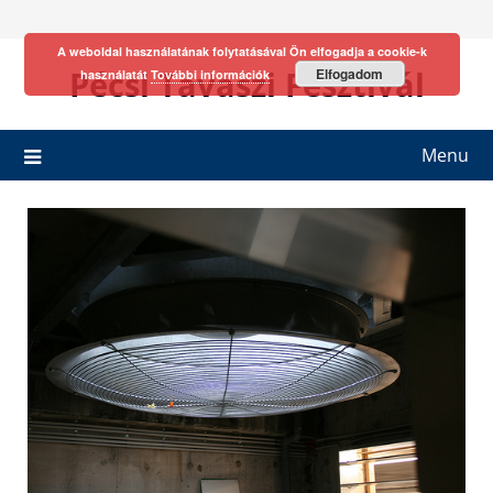
Skip
to
A weboldal használatának folytatásával Ön elfogadja a cookie-k
content
Pécsi Tavaszi Fesztivál
Elfogadom
használatát
További információk
Menu