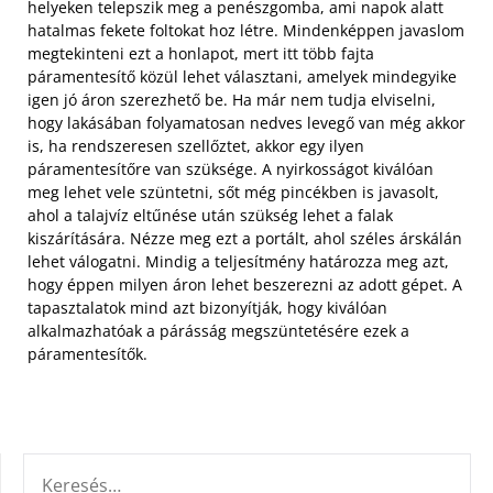
helyeken telepszik meg a penészgomba, ami napok alatt
hatalmas fekete foltokat hoz létre. Mindenképpen javaslom
megtekinteni ezt a honlapot, mert itt több fajta
páramentesítő közül lehet választani, amelyek mindegyike
igen jó áron szerezhető be. Ha már nem tudja elviselni,
hogy lakásában folyamatosan nedves levegő van még akkor
is, ha rendszeresen
szellőztet, akkor egy ilyen
páramentesítőre van szüksége. A nyirkosságot kiválóan
meg lehet vele szüntetni, sőt még pincékben is javasolt,
ahol a talajvíz eltűnése után szükség lehet a falak
kiszárítására. Nézze meg ezt a portált, ahol széles árskálán
lehet válogatni. Mindig a teljesítmény határozza meg azt,
hogy éppen milyen áron lehet beszerezni az adott gépet. A
tapasztalatok mind azt bizonyítják, hogy kiválóan
alkalmazhatóak a párásság megszüntetésére ezek a
páramentesítők.
KERESÉS: