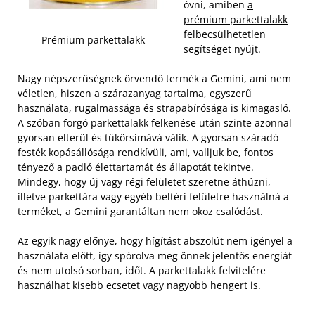
óvni, amiben
a
prémium parkettalakk
felbecsülhetetlen
Prémium parkettalakk
segítséget nyújt.
Nagy népszerűségnek örvendő termék a Gemini, ami nem
véletlen, hiszen a szárazanyag tartalma, egyszerű
használata, rugalmassága és strapabírósága is kimagasló.
A szóban forgó parkettalakk felkenése után szinte azonnal
gyorsan elterül és tükörsimává válik.
A gyorsan száradó
festék kopásállósága rendkívüli, ami, valljuk be, fontos
tényező a padló élettartamát és állapotát tekintve.
Mindegy, hogy új vagy régi felületet szeretne áthúzni,
illetve parkettára vagy egyéb beltéri felületre használná a
terméket, a Gemini garantáltan nem okoz csalódást.
Az egyik nagy előnye, hogy hígítást abszolút nem igényel a
használata előtt, így spórolva meg önnek jelentős energiát
és nem utolsó sorban, időt. A parkettalakk felvitelére
használhat kisebb ecsetet vagy nagyobb hengert is.