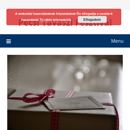
Skip
to
A weboldal használatának folytatásával Ön elfogadja a cookie-k
content
Pécsi Tavaszi Fesztivál
Elfogadom
használatát
További információk
Menu