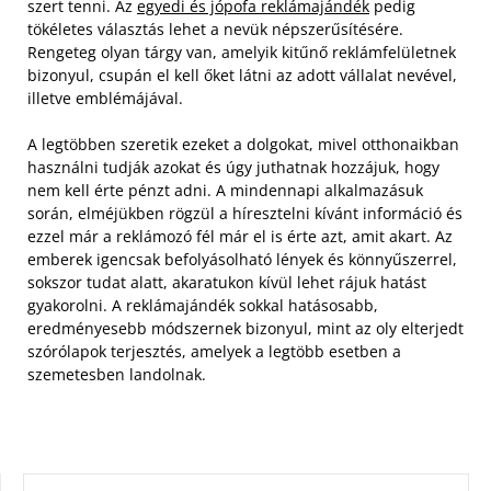
szert tenni. Az
egyedi és jópofa reklámajándék
pedig
tökéletes választás lehet a nevük népszerűsítésére.
Rengeteg olyan tárgy van, amelyik kitűnő reklámfelületnek
bizonyul, csupán el kell őket látni az adott vállalat nevével,
illetve emblémájával.
A legtöbben szeretik ezeket a dolgokat, mivel otthonaikban
használni tudják azokat és úgy juthatnak hozzájuk, hogy
nem kell érte pénzt adni. A mindennapi alkalmazásuk
során, elméjükben rögzül a híresztelni kívánt információ és
ezzel már a reklámozó fél már el is érte azt, amit akart. Az
emberek igencsak befolyásolható lények és könnyűszerrel,
sokszor tudat alatt, akaratukon kívül lehet rájuk hatást
gyakorolni. A reklámajándék sokkal hatásosabb,
eredményesebb módszernek bizonyul, mint az oly elterjedt
szórólapok terjesztés, amelyek a legtöbb esetben a
szemetesben landolnak.
KERESÉS: