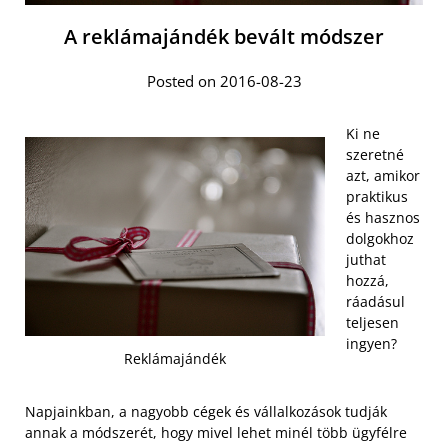
A reklámajándék bevált módszer
Posted on 2016-08-23
Ki ne
szeretné
azt, amikor
praktikus
és hasznos
dolgokhoz
juthat
hozzá,
ráadásul
teljesen
ingyen?
Reklámajándék
Napjainkban, a nagyobb cégek és vállalkozások tudják
annak a módszerét, hogy mivel lehet minél több ügyfélre