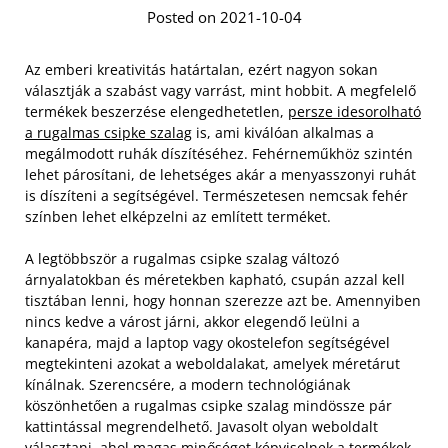
Posted on 2021-10-04
Az emberi kreativitás határtalan, ezért nagyon sokan
választják a szabást vagy varrást, mint hobbit. A megfelelő
termékek beszerzése elengedhetetlen,
persze idesorolható
a rugalmas csipke szalag
is, ami kiválóan alkalmas a
megálmodott ruhák díszítéséhez. Fehérneműkhöz szintén
lehet párosítani, de lehetséges akár a menyasszonyi ruhát
is díszíteni a segítségével. Természetesen nemcsak fehér
színben lehet elképzelni az említett terméket.
A legtöbbször a rugalmas csipke szalag változó
árnyalatokban és méretekben kapható, csupán azzal kell
tisztában lenni, hogy honnan szerezze azt be. Amennyiben
nincs kedve a várost járni, akkor elegendő leülni a
kanapéra, majd a laptop vagy okostelefon segítségével
megtekinteni azokat a weboldalakat, amelyek méretárut
kínálnak. Szerencsére, a modern technológiának
köszönhetően a rugalmas csipke szalag mindössze pár
kattintással megrendelhető. Javasolt olyan weboldalt
választani, ahol magas minőséget képviselnek a termékek,