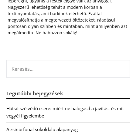
leperegni, ugyanis a festék eggyé válik az anyaggal.
Nagyszerű lehetőség tehát a modern korban a
textilnyomtatás, ami bárkinek elérhető. Ezáltal
megvalósíthatja a megtervezett öltözeteket, ráadásul
pontosan olyan színben és mintában, mint amilyenben azt
megálmodta. Ne habozzon sokáig!
KERESÉS:
Legutóbbi bejegyzések
Hátsó szélvédő csere: miért ne halogasd a javítást és mit
vegyél figyelembe
A zsinórfonal sokoldalú alapanyag