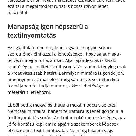
ezáltal a megálmodott ruhát is hosszútávon lehet
használni.
Manapság igen népszerű a
textilnyomtatás
Ez egyáltalán nem meglepő, ugyanis nagyon sokan
szeretnének élni azzal a lehetőséggel, hogy saját maguk
tervezik meg a ruházatukat. Akár ajándéknak is kiváló
lehetőség az említett textilnyomtatás
, aminek tényleg csak
a kreativitás szab határt. Bármilyen mintára is gondoljon,
amennyiben az már előre meg van tervezve, netán kép
formájában fel tudja mutatni, akkor lehetőség van
méterárut létrehozni.
Ebből pedig megvalósíthatja a megálmodott viseletet.
Nemcsak mintákra, hanem feliratokra is lehet gondolni a
textilnyomtatás során. Ami mindenképpen szükséges, az a
jó felbontású kép, ami alapján a szakemberek képesek
elkészíteni a textil mintázatát. Nem fog lekopni vagy