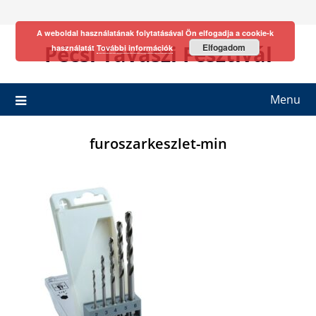
Skip
to
A weboldal használatának folytatásával Ön elfogadja a cookie-k
content
Pécsi Tavaszi Fesztivál
Elfogadom
használatát
További információk
Menu
furoszarkeszlet-min