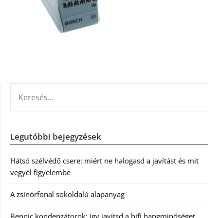
KERESÉS:
Legutóbbi bejegyzések
Hátsó szélvédő csere: miért ne halogasd a javítást és mit
vegyél figyelembe
A zsinórfonal sokoldalú alapanyag
Bennic kondenzátorok: így javítsd a hifi hangminőséget