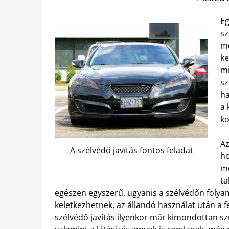
Eg
sz
me
ke
mi
sz
ha
a 
ko
Az
A szélvédő javítás fontos feladat
ho
me
ta
egészen egyszerű, ugyanis a szélvédőn folya
keletkezhetnek, az állandó használat után a 
szélvédő javítás ilyenkor már kimondottan sz