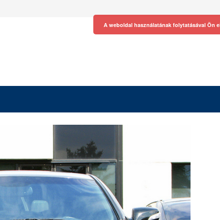
A weboldal használatának folytatásával Ön e