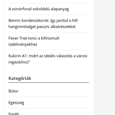
A zsinórfonal sokoldalú alapanyag
Bennic kondenzátorok: így javítsd a hifi
hangminőséget passzív alkatrészekkel
Fever-Tree tonic a kifinomult
italélményekhez
Kukirin A1: miért az ideális választás a városi
ingázáshoz?
Kategóriák
Bútor
Egészség
Egyéb