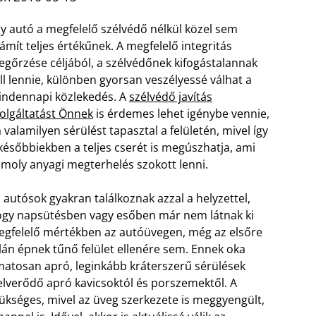
y autó a megfelelő szélvédő nélkül közel sem
ámít teljes értékűnek. A megfelelő integritás
gőrzése céljából, a szélvédőnek kifogástalannak
ll lennie, különben gyorsan veszélyessé válhat a
ndennapi közlekedés. A
szélvédő javítás
olgáltatást Önnek
is érdemes lehet igénybe vennie,
 valamilyen sérülést tapasztal a felületén, mivel így
későbbiekben a teljes cserét is megúszhatja, ami
moly anyagi megterhelés szokott lenni.
 autósok gyakran találkoznak azzal a helyzettel,
gy napsütésben vagy esőben már nem látnak ki
gfelelő mértékben az autóüvegen, még az elsőre
lán épnek tűnő felület ellenére sem. Ennek oka
matosan apró, leginkább kráterszerű sérülések
felverődő apró kavicsoktól és porszemektől. A
ükséges, mivel az üveg szerkezete is meggyengült,