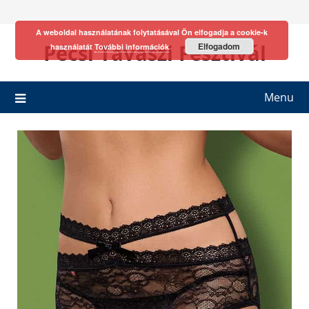
Skip
to
A weboldal használatának folytatásával Ön elfogadja a cookie-k
content
Pécsi Tavaszi Fesztivál
Elfogadom
használatát
További információk
Menu