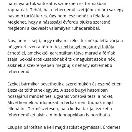
harisnyatartók változatos színekben és formákban
kaphatóak. Tehát, ha a fehérnemű szettjéhez már csak egy
hasonló tartót keres, úgy nem lesz nehéz a feladata.
Meglehet, hogy a házassági évfordulójukra szeretné
meglepni a kedvesét valamilyen ruhadarabbal.
Nos, nem is sejti, hogy milyen széles termékpaletta várja a
hölgyeket ezen a téren. A
szexi bugyi megannyi fajtája
érhető el, amelyektől garantáltan tátva marad a férfiak
szája. Sokkal erotikusabbnak érzik magukat azok a nők,
akiknek a szekrényében megbújik néhány extrémebb
fehérnemű.
Ezeket bármikor bevethetik a szerelmükön és eszméletlen
éjszakát tölthetnek együtt. A szexi bugyi hasonlóan
hozzájárul mindehhez, ugyanis vonzóvá teszi a nőket.
Mivel kiemeli az idomokat, a férfiak nem tudnak majd
ellenállni. Természetesen, ha a kedve tartja, ezeket a
fehérneműket akár a mindennapokban is hordhatja.
Csupán párosítania kell majd azokat egymással. Érdemes