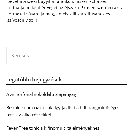
bevetni a szexi bugyit a randikon, hiszen soha sem
tudhatja, miként ér véget az éjszaka. Értelemszerűen azt a
terméket vásárolja meg, amelyik illik a stílusához és
szívesen viseli!
KERESÉS:
Legutóbbi bejegyzések
A zsinórfonal sokoldalú alapanyag
Bennic kondenzátorok: így javítsd a hifi hangminőséget
passzív alkatrészekkel
Fever-Tree tonic a kifinomult italélményekhez