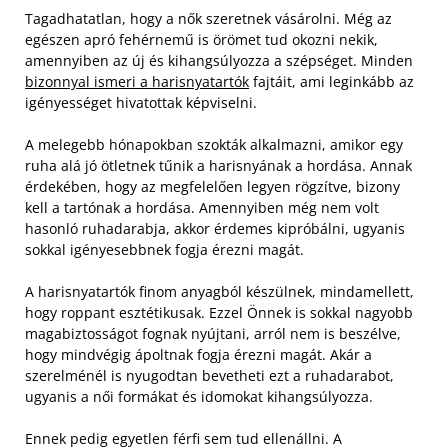
Tagadhatatlan, hogy a nők szeretnek vásárolni. Még az
egészen apró fehérnemű is örömet tud okozni nekik,
amennyiben az új és kihangsúlyozza a szépséget. Minden
bizonnyal ismeri a harisnyatartók
fajtáit, ami leginkább az
igényességet hivatottak képviselni.
A melegebb hónapokban szokták alkalmazni, amikor egy
ruha alá jó ötletnek tűnik a harisnyának a hordása. Annak
érdekében, hogy az megfelelően legyen rögzítve, bizony
kell a tartónak a hordása. Amennyiben még nem volt
hasonló ruhadarabja, akkor érdemes kipróbálni, ugyanis
sokkal igényesebbnek fogja érezni magát.
A harisnyatartók finom anyagból készülnek, mindamellett,
hogy roppant esztétikusak. Ezzel Önnek is sokkal nagyobb
magabiztosságot fognak nyújtani, arról nem is beszélve,
hogy mindvégig ápoltnak fogja érezni magát. Akár a
szerelménél is nyugodtan bevetheti ezt a ruhadarabot,
ugyanis a női formákat és idomokat kihangsúlyozza.
Ennek pedig egyetlen férfi sem tud ellenállni. A