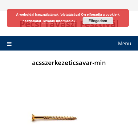
Skip
to
A weboldal használatának folytatásával Ön elfogadja a cookie-k
content
Pécsi Tavaszi Fesztivál
Elfogadom
használatát
További információk
Menu
acsszerkezeticsavar-min