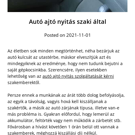
Autó ajtó nyitás szaki által
Posted on 2021-11-01
Az életben sok minden megtörténhet, néha bezárjuk az
autó kulcsát az utastérbe, máskor elveszítjük azt és
mindegyiknek az eredménye, hogy nem tudunk bejutni a
saját gépkocsinkba. Szerencsére, ilyen esetekben
lehetőség van az
autó ajtó nyitás szolgáltatását kérni
szakemberektől.
Persze ennek a munkának az árát több dolog befolyásolja,
az egyik a távolság, vagyis hová kell kiszálljanak a
szakértők, a másik az autó zárjának típusa, illetve van-e
más probléma is. Gyakran előfordul, hogy lemerül az
akkumulátor, feltörték vagy nem működik a zárbetét stb.
Fővárosban a hívást követően 1 órán belül ott vannak a
szakemberek, méghozzá kiszállási díj nélkül.