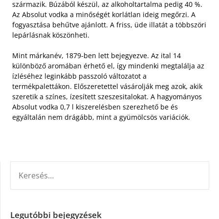
származik. Búzából készül, az alkoholtartalma pedig 40 %.
Az Absolut vodka a minőségét korlátlan ideig megőrzi. A
fogyasztása behűtve ajánlott. A friss, üde illatát a többszöri
lepárlásnak köszönheti.
Mint márkanév, 1879-ben lett bejegyezve. Az ital 14
különböző aromában érhető el, így mindenki megtalálja az
ízléséhez leginkább passzoló változatot a
termékpalettákon. Előszeretettel vásárolják meg azok, akik
szeretik a színes, ízesített szeszesitalokat. A hagyományos
Absolut vodka 0,7 l kiszerelésben szerezhető be és
egyáltalán nem drágább, mint a gyümölcsös variációk.
KERESÉS:
Legutóbbi bejegyzések