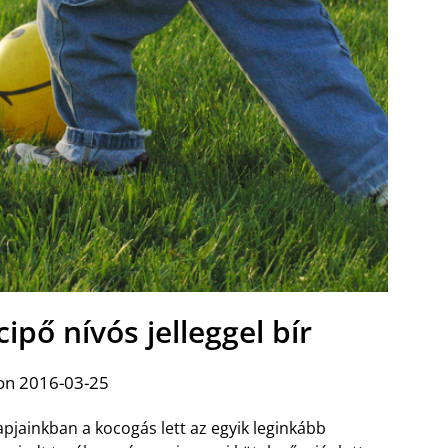
ipő nívós jelleggel bír
on 2016-03-25
pjainkban a kocogás lett az egyik leginkább