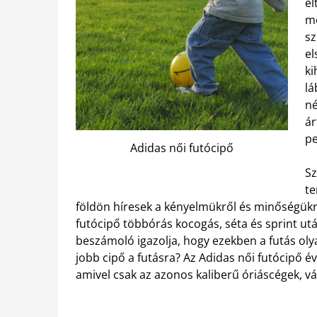
el
mo
sz
el
ki
lá
né
ár
pe
Adidas női futócipő
Sz
te
földön híresek a kényelmükről és minőségükrő
futócipő többórás kocogás, séta és sprint u
beszámoló igazolja, hogy ezekben a futás oly
jobb cipő a futásra? Az Adidas női futócipő év
amivel csak az azonos kaliberű óriáscégek, vál