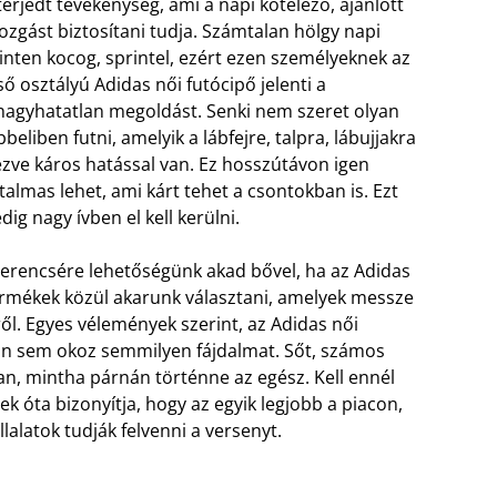
terjedt tevékenység, ami a napi kötelező, ajánlott
zgást biztosítani tudja. Számtalan hölgy napi
inten kocog, sprintel, ezért ezen személyeknek az
ső osztályú Adidas női futócipő jelenti a
hagyhatatlan megoldást. Senki nem szeret olyan
bbeliben futni, amelyik a lábfejre, talpra, lábujjakra
zve káros hatással van. Ez hosszútávon igen
talmas lehet, ami kárt tehet a csontokban is. Ezt
dig nagy ívben el kell kerülni.
erencsére lehetőségünk akad bővel, ha az Adidas
rmékek közül akarunk választani, amelyek messze
l. Egyes vélemények szerint, az Adidas női
tán sem okoz semmilyen fájdalmat. Sőt, számos
an, mintha párnán történne az egész. Kell ennél
ek óta bizonyítja, hogy az egyik legjobb a piacon,
lalatok tudják felvenni a versenyt.