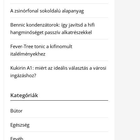
A zsinórfonal sokoldalú alapanyag
Bennic kondenzátorok: így javítsd a hifi
hangminőséget passzív alkatrészekkel
Fever-Tree tonic a kifinomult
italélményekhez
Kukirin A1: miért az ideális választás a városi
ingázáshoz?
Kategóriák
Bútor
Egészség
Egyéb