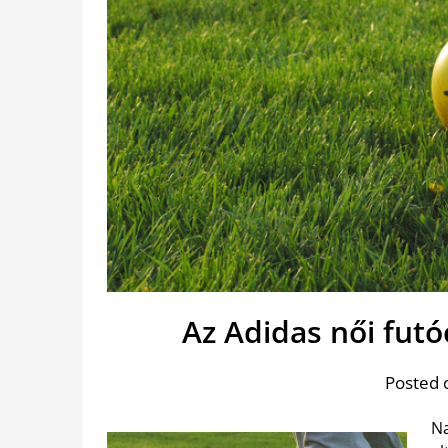
Az Adidas női futóc
Posted 
Na