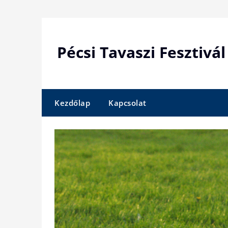
Skip
to
content
Pécsi Tavaszi Fesztivál
Kezdőlap
Kapcsolat