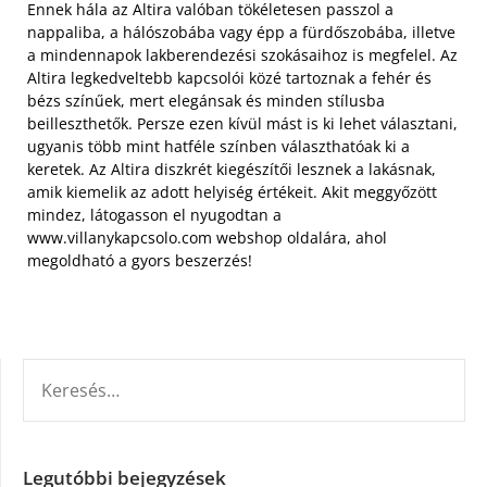
Ennek hála az Altira valóban tökéletesen passzol a
nappaliba, a hálószobába vagy épp a fürdőszobába, illetve
a mindennapok lakberendezési szokásaihoz is megfelel. Az
Altira legkedveltebb kapcsolói közé tartoznak a fehér és
bézs színűek, mert elegánsak és minden stílusba
beilleszthetők. Persze ezen kívül mást is ki lehet választani,
ugyanis több mint hatféle színben választhatóak ki a
keretek. Az Altira diszkrét kiegészítői lesznek a lakásnak,
amik kiemelik az adott helyiség értékeit. Akit meggyőzött
mindez, látogasson el nyugodtan a
www.villanykapcsolo.com webshop oldalára, ahol
megoldható a gyors beszerzés!
KERESÉS:
Legutóbbi bejegyzések