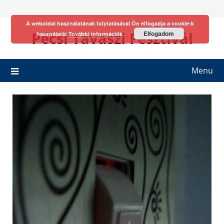
Skip
to
A weboldal használatának folytatásával Ön elfogadja a cookie-k
content
Pécsi Tavaszi Fesztivál
Elfogadom
használatát
További információk
Menu