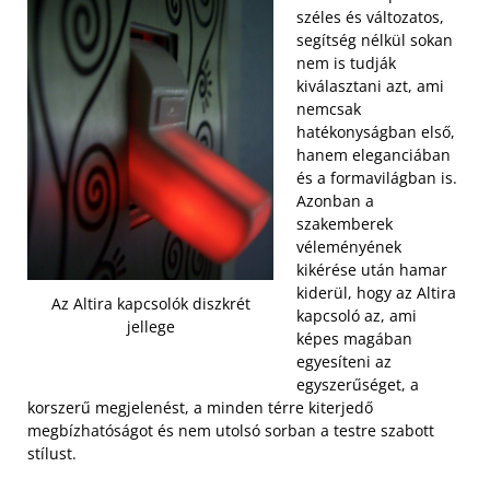
széles és változatos,
segítség nélkül sokan
nem is tudják
kiválasztani azt, ami
nemcsak
hatékonyságban első,
hanem eleganciában
és a formavilágban is.
Azonban a
szakemberek
véleményének
kikérése után hamar
kiderül, hogy az Altira
Az Altira kapcsolók diszkrét
kapcsoló az, ami
jellege
képes magában
egyesíteni az
egyszerűséget, a
korszerű megjelenést, a minden térre kiterjedő
megbízhatóságot és nem utolsó sorban a testre szabott
stílust.