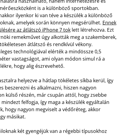
onálásra használható, hanem internetezésre és
mérőeszközként is a különböző sportokban.
akkor ilyenkor ki van téve a készülék a különböző
oknak, amelyek során könnyen megsérülhet.
Ennek
ülésére az átlátszó iPhone 7 tok
lett létrehozva. Ezt
nöki remekművet úgy alkották meg a szakemberek,
tökéletesen átlátszó és rendkívül vékony.
leges technológiával elérték a mindössze 0,5
méter vastagságot, ami olyan módon simul rá a
lékre, hogy alig észrevehető.
ztalra helyezve a hátlap tökéletes síkba kerül, így
es beszerezni és alkalmazni, hiszen nagyon
n külső részén, már csupán attól, hogy zsebbe
 mindezt felfogja, így maga a készülék egyáltalán
k, hogy nagyon megviselt a védőréteg, akkor
gy másikat.
loknak két gyengéjük van a régebbi típusokhoz