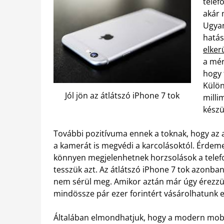
telef
akár 
Ugyan
hatás
elker
a mér
hogy 
Külön
Jól jön az átlátszó iPhone 7 tok
milli
készü
További pozitívuma ennek a toknak, hogy az as
a kamerát is megvédi a karcolásoktól. Érdem
könnyen megjelenhetnek horzsolások a telefo
tesszük azt. Az átlátszó iPhone 7 tok azonban
nem sérül meg. Amikor aztán már úgy érezzü
mindössze pár ezer forintért vásárolhatunk e
Általában elmondhatjuk, hogy a modern mobi