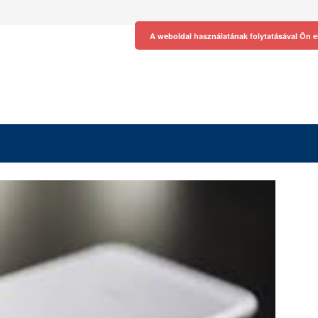
A weboldal használatának folytatásával Ön e