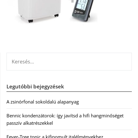
KERESÉS:
Legutóbbi bejegyzések
A zsinórfonal sokoldalú alapanyag
Bennic kondenzátorok: így javítsd a hifi hangminőséget
passzív alkatrészekkel
Fever-Tree tonic a kifinomult italélményekhez