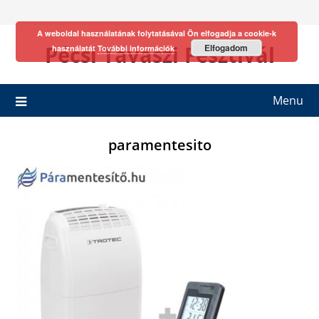
Skip
to
A weboldal használatának folytatásával Ön elfogadja a cookie-k
content
Pécsi Tavaszi Fesztivál
Elfogadom
használatát
További információk
Menu
paramentesito