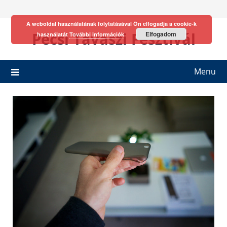
Skip
to
A weboldal használatának folytatásával Ön elfogadja a cookie-k
content
Pécsi Tavaszi Fesztivál
Elfogadom
használatát
További információk
Menu