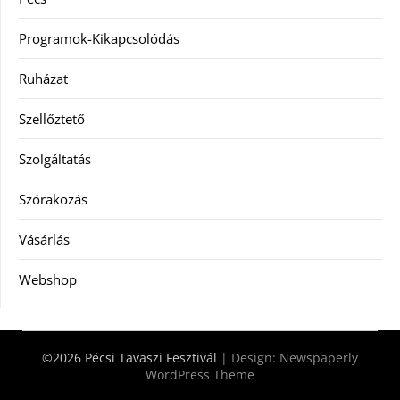
Programok-Kikapcsolódás
Ruházat
Szellőztető
Szolgáltatás
Szórakozás
Vásárlás
Webshop
©2026 Pécsi Tavaszi Fesztivál
| Design:
Newspaperly
WordPress Theme