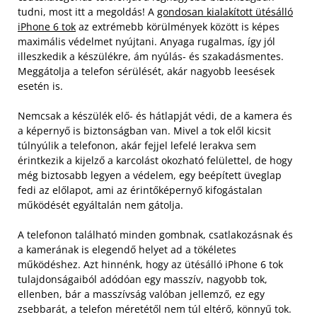
tudni, most itt a megoldás! A
gondosan kialakított ütésálló
iPhone 6 tok
az extrémebb körülmények között is képes
maximális védelmet nyújtani. Anyaga rugalmas, így jól
illeszkedik a készülékre, ám nyúlás- és szakadásmentes.
Meggátolja a telefon sérülését, akár nagyobb leesések
esetén is.
Nemcsak a készülék elő- és hátlapját védi, de a kamera és
a képernyő is biztonságban van. Mivel a tok elől kicsit
túlnyúlik a telefonon, akár fejjel lefelé lerakva sem
érintkezik a kijelző a karcolást okozható felülettel, de hogy
még biztosabb legyen a védelem, egy beépített üveglap
fedi az előlapot, ami az érintőképernyő kifogástalan
működését egyáltalán nem gátolja.
A telefonon található minden gombnak, csatlakozásnak és
a kamerának is elegendő helyet ad a tökéletes
működéshez. Azt hinnénk, hogy az ütésálló iPhone 6 tok
tulajdonságaiból adódóan egy masszív, nagyobb tok,
ellenben, bár a masszívság valóban jellemző, ez egy
zsebbarát, a telefon méretétől nem túl eltérő, könnyű tok.