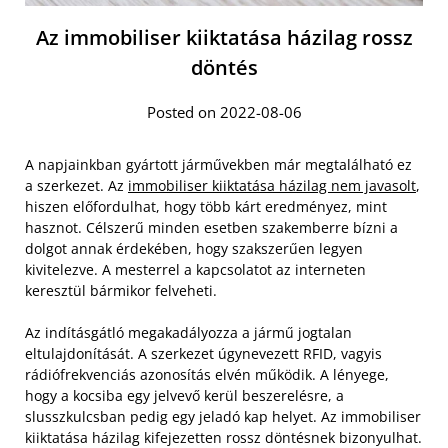
Az immobiliser kiiktatása házilag rossz
döntés
Posted on 2022-08-06
A napjainkban gyártott járművekben már megtalálható ez
a szerkezet. Az
immobiliser kiiktatása házilag nem javasolt
,
hiszen előfordulhat, hogy több kárt eredményez, mint
hasznot. Célszerű minden esetben szakemberre bízni a
dolgot annak érdekében, hogy szakszerűen legyen
kivitelezve. A mesterrel a kapcsolatot az interneten
keresztül bármikor felveheti.
Az indításgátló megakadályozza a jármű jogtalan
eltulajdonítását. A szerkezet úgynevezett RFID, vagyis
rádiófrekvenciás azonosítás elvén működik. A lényege,
hogy a kocsiba egy jelvevő kerül beszerelésre, a
slusszkulcsban pedig egy jeladó kap helyet. Az immobiliser
kiiktatása házilag kifejezetten rossz döntésnek bizonyulhat.