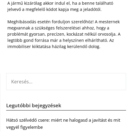
A jármű kizárólag akkor indul el, ha a benne található
jelvevő a megfelelő kódot kapja meg a jeladótól.
Meghibásodás esetén forduljon szerelőhöz! A mesternek
megvannak a szükséges felszerelései ahhoz, hogy a
problémát gyorsan, precízen, kockázat nélkül orvosolja. A
legtöbb gond forrása már a helyszínen elhárítható. Az
immobiliser kiiktatása házilag kerülendő dolog.
KERESÉS:
Legutóbbi bejegyzések
Hátsó szélvédő csere: miért ne halogasd a javítást és mit
vegyél figyelembe