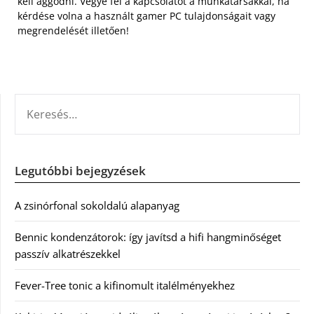
kell aggódni. Vegye fel a kapcsolatot a munkatársakkal, ha
kérdése volna a használt gamer PC tulajdonságait vagy
megrendelését illetően!
KERESÉS:
Legutóbbi bejegyzések
A zsinórfonal sokoldalú alapanyag
Bennic kondenzátorok: így javítsd a hifi hangminőséget
passzív alkatrészekkel
Fever-Tree tonic a kifinomult italélményekhez