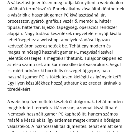
A választást jelentősen meg tudja könnyíteni a weboldalon
található termékszűrő. Ennek alkalmazása által dönthetnek
a vásárlók a használt gamer PC kiválasztásánál ár,
processzor, gyártó, grafikus vezérlő, memória, háttér
típusa, háttértár, kijelző, tápegység, operációs rendszer
alapján. Nagy tudású készülékek megvételére nyújt kiváló
lehetőséget ez a webshop, amelyek ráadásul igazán
kedvező áron szerezhetőek be.
Tehát egy modern és
magas minőségű használt gamer PC megvásárlásával
jelentős összeget is megtakaríthatunk. Tulajdonképpen ez
az első számú cél, amikor másodkézből vásárolunk. Végül
is, miért adnánk ki horribilis összeget új gépre, ha a
használt gamer PC is tökéletesen kielégíti az igényeinket?!
Egy ilyen készülékhez hozzájuthatunk az eredeti árának a
töredékéért.
A webshop üzemeltető készletről dolgoznak, tehát minden
meghirdetett termék raktáron van, azonnal kiszállítható.
Nemcsak használt gamer PC kapható itt, hanem számos
másféle készülék is, így érdemes megtekinteni a bőséges
választékot. A házhozszállítás díjmentes, tehát emiatt sem