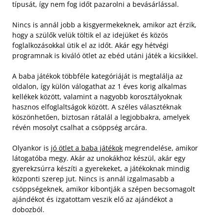
típusát, így nem fog időt pazarolni a bevásárlással.
Nincs is annál jobb a kisgyermekeknek, amikor azt érzik,
hogy a szülők velük töltik el az idejüket és közös
foglalkozásokkal ütik el az időt. Akár egy hétvégi
programnak is kiváló ötlet az ebéd utáni játék a kicsikkel.
A baba játékok többféle kategóriáját is megtalálja az
oldalon, így külön válogathat az 1 éves korig alkalmas
kellékek között, valamint a nagyobb korosztályoknak
hasznos elfoglaltságok között. A széles választéknak
köszönhetően, biztosan rátalál a legjobbakra, amelyek
révén mosolyt csalhat a csöppség arcára.
Olyankor is
jó ötlet a baba játékok
megrendelése, amikor
látogatóba megy. Akár az unokákhoz készül, akár egy
gyerekzsúrra készíti a gyerekeket, a játékoknak mindig
központi szerep jut. Nincs is annál izgalmasabb a
csöppségeknek, amikor kibontják a szépen becsomagolt
ajándékot és izgatottam veszik elő az ajándékot a
dobozból.