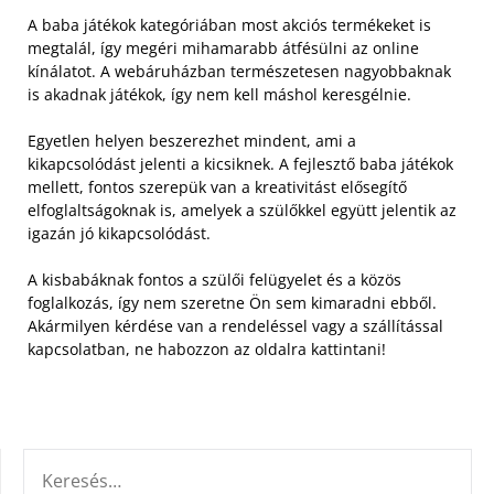
A baba játékok kategóriában most akciós termékeket is
megtalál, így megéri mihamarabb átfésülni az online
kínálatot. A webáruházban természetesen nagyobbaknak
is akadnak játékok, így nem kell máshol keresgélnie.
Egyetlen helyen beszerezhet mindent, ami a
kikapcsolódást jelenti a kicsiknek. A fejlesztő baba játékok
mellett, fontos szerepük van a kreativitást elősegítő
elfoglaltságoknak is, amelyek a szülőkkel együtt jelentik az
igazán jó kikapcsolódást.
A kisbabáknak fontos a szülői felügyelet és a közös
foglalkozás, így nem szeretne Ön sem kimaradni ebből.
Akármilyen kérdése van a rendeléssel vagy a szállítással
kapcsolatban, ne habozzon az oldalra kattintani!
KERESÉS: