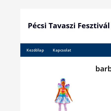
Skip
to
content
Pécsi Tavaszi Fesztivál
Kezdőlap
Kapcsolat
barb