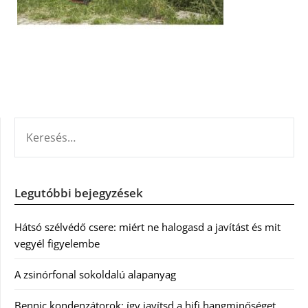
KERESÉS:
Legutóbbi bejegyzések
Hátsó szélvédő csere: miért ne halogasd a javítást és mit
vegyél figyelembe
A zsinórfonal sokoldalú alapanyag
Bennic kondenzátorok: így javítsd a hifi hangminőséget