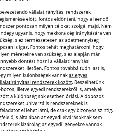
bevezetendő vállalatirányítási rendszerek
gismerése előtt, fontos eldönteni, hogy a leendő
ndszer pontosan milyen célokat szolgál majd. Nem
ndegy ugyanis, hogy mekkora cég irányítására van
ükség, s ez természetesen az adatmennyiség
pcsán is igaz. Fontos tehát meghatározni, hogy
lyen méretekre van szükség, s ez alapján már
nnyebb döntést hozni a vállalatirányítási
ndszereket illetően. Fontos továbbá tudni azt is,
gy milyen különbségek vannak
az egyes
llalatirányítási rendszerek között
.
Beszélhetünk
bozos, illetve egyedi rendszerekről is, amelyek
zött a különbség sok esetben óriási. A dobozos
ndszereket univerzális rendszereknek is
ladatot el lehet látni, de csak egy bizonyos szintig.
felelő, s általában az egyedi elvárásoknak sem
ndszerek kizárólag az egyedi igényekre vannak