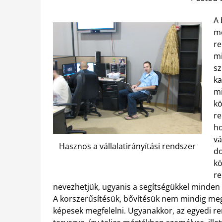
A 
me
re
mi
sz
ka
mi
kö
re
ho
vá
Hasznos a vállalatirányítási rendszer
do
kö
re
nevezhetjük, ugyanis a segítségükkel minden fe
A korszerűsítésük, bővítésük nem mindig meg
képesek megfelelni. Ugyanakkor, az egyedi re