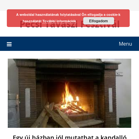
Skip
to
A weboldal használatának folytatásával Ön elfogadja a cookie-k
content
Pécsi Tavaszi Fesztivál
Elfogadom
használatát
További információk
Menu
Egy új házban jól mutathat a kandalló