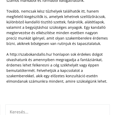
számos márkából és formából válogathatunk.
Tovább, nemcsak kész tűzhelyek találhatók itt, hanem
megfelelő kiegészítők is, amelyek lehetnek szellőzőrácsok,
különböző kandalló tisztító szettek, fatárolók, alátétlapok,
valamint a begyújtáshoz szükséges anyagok. Egy kandalló
megtervezése és elkészítése minden esetben nagyon
precíz munkát igényel, amit olyan szakemberekre érdemes
bízni, akiknek bőségesen van rutinjuk és tapasztalatuk.
A http://szabokandallo.hu/ honlapon sok érdekes dolgot
olvashatunk és amennyiben megragadja a fantáziánkat,
érdemes lehet felkeresni a cég székhelyét vagy éppen
bemutatótermét. Felvehetjük a kapcsolatot a
szakemberekkel, akik egy előzetes konzultáció esetén
elmondanak számunkra mindent, amire szükségünk lehet.
KERESÉS: