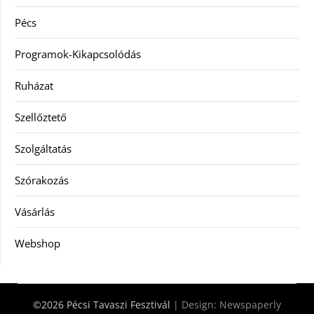
Pécs
Programok-Kikapcsolódás
Ruházat
Szellőztető
Szolgáltatás
Szórakozás
Vásárlás
Webshop
©2026 Pécsi Tavaszi Fesztivál
| Design:
Newspaperly