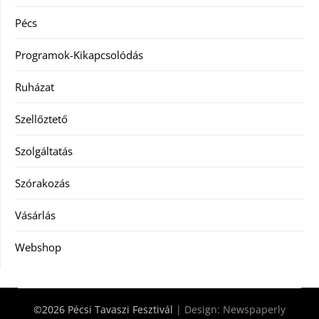
Pécs
Programok-Kikapcsolódás
Ruházat
Szellőztető
Szolgáltatás
Szórakozás
Vásárlás
Webshop
©2026 Pécsi Tavaszi Fesztivál
| Design:
Newspaperly