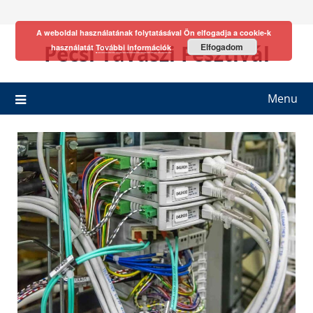
Skip
to
A weboldal használatának folytatásával Ön elfogadja a cookie-k
content
Pécsi Tavaszi Fesztivál
Elfogadom
használatát
További információk
Menu