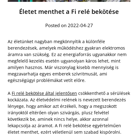
Életet menthet a Fi relé bekötése
Posted on 2022-04-27
Az életünket nagyban megkönnyítik a különféle
berendezések, amelyek működéshez gyakran elektromos
áramra van szükség. Ez az energiaforrás ugyanakkor nem
megfelelő kezelés esetén ugyanolyan káros lehet, mint
amilyen hasznos. Már viszonylag kisebb mennyiség is
megzavarhatja egyes emberek szívritmusát, ami
egészségügyi problémákat vetít előre.
A
Fi relé bekötése által jelentősen
csökkenthető a sérülések
kockázata. Az életvédelmi relének is nevezett berendezés
lényege, hogy amikor azt érzékeli, hogy a megszokott
irányoktól eltérően olyan szivárgás, plusz felvétel
következik be, aminek nincs helye, akkor azonnal
lekapcsolja az áramot. A Fi relé bekötése egyértelműen
életet menthet, ezért véletlenül sem szabad kispórolni.