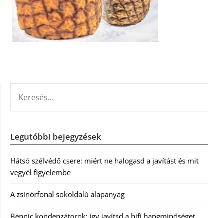
KERESÉS:
Legutóbbi bejegyzések
Hátsó szélvédő csere: miért ne halogasd a javítást és mit
vegyél figyelembe
A zsinórfonal sokoldalú alapanyag
Bennic kondenzátorok: így javítsd a hifi hangminőséget