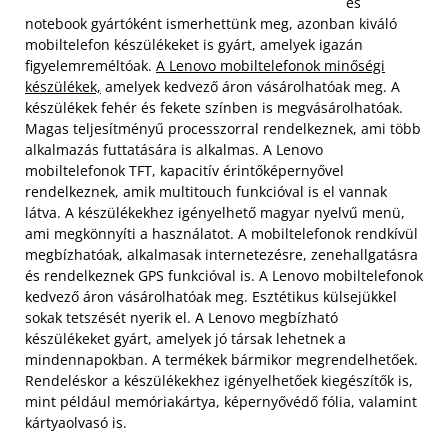
és
notebook gyártóként ismerhettünk meg, azonban kiváló
mobiltelefon készülékeket is gyárt, amelyek igazán
figyelemreméltóak.
A Lenovo mobiltelefonok minőségi
készülékek,
amelyek kedvező áron vásárolhatóak meg. A
készülékek fehér és fekete színben is megvásárolhatóak.
Magas teljesítményű processzorral rendelkeznek, ami több
alkalmazás futtatására is alkalmas. A Lenovo
mobiltelefonok TFT, kapacitív érintőképernyővel
rendelkeznek, amik multitouch funkcióval is el vannak
látva.
A készülékekhez igényelhető magyar nyelvű menü,
ami megkönnyíti a használatot. A mobiltelefonok rendkívül
megbízhatóak, alkalmasak internetezésre, zenehallgatásra
és rendelkeznek GPS funkcióval is. A Lenovo mobiltelefonok
kedvező áron vásárolhatóak meg. Esztétikus külsejükkel
sokak tetszését nyerik el. A Lenovo megbízható
készülékeket gyárt, amelyek jó társak lehetnek a
mindennapokban. A termékek bármikor megrendelhetőek.
Rendeléskor a készülékekhez igényelhetőek kiegészítők is,
mint például memóriakártya, képernyővédő fólia, valamint
kártyaolvasó is.