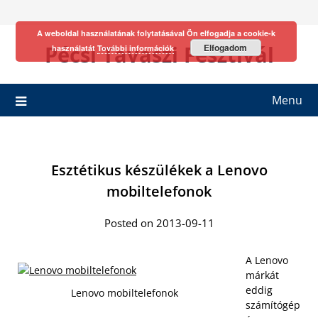
Skip
to
A weboldal használatának folytatásával Ön elfogadja a cookie-k
content
Pécsi Tavaszi Fesztivál
Elfogadom
használatát
További információk
Menu
Esztétikus készülékek a Lenovo
mobiltelefonok
Posted on 2013-09-11
A Lenovo
márkát
eddig
Lenovo mobiltelefonok
számítógép