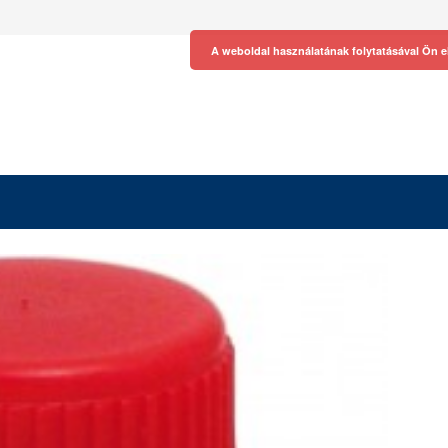
A weboldal használatának folytatásával Ön e