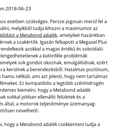
on 2018-06-23
s esetben szükséges. Persze jogosan merül fel a
válni, melyikből tudja kihozni a maximumot az
alódást a Metabond adalék
, amelyiket hazánkban
érnek a szakértők. Igazán felkapott a Megasel Plus
rendelkezik azokkal a magas értékű és sokoldalú
elengedhetetlenek a különféle problémák
, amelyek sok gondot okoznak, emulgálódnak, ezért
sra kerülnek a berendezésből. Hatalmas pozitívum,
hamu nélküli, ami azt jelenti, hogy nem tartalmaz
fémeket. Ez kompatibilis a legtöbb szénhidrogén
 érdemes kiemelni, hogy a Metabond adalék
k sokkal jobban ellenálló felületek és a
és által, a motorok teljesítménye üzemanyag-
lentősen növelhető.
i, hogy a Metabond adalék csökkenteni tudja a