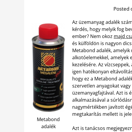
Posted 
Az üzemanyag adalék számo
kérdés, hogy melyik fog be
ember? Nem okoz
majd cs
és külföldön is nagyon dics
Metabond adalék, amelyik 
alkotóelemekkel, amelyek 
kezelésére. Az vízcseppek
igen hatékonyan eltávolítá
hogy ez a Metabond adalék 
szervetlen anyagokat vagy 
üzemanyagfajtával. Azt is
alkalmazásával a súrlódásna
nagymértékben javított ég
megtakarítás mellett is je
Metabond
adalék
Azt is tanácsos megjegyezn