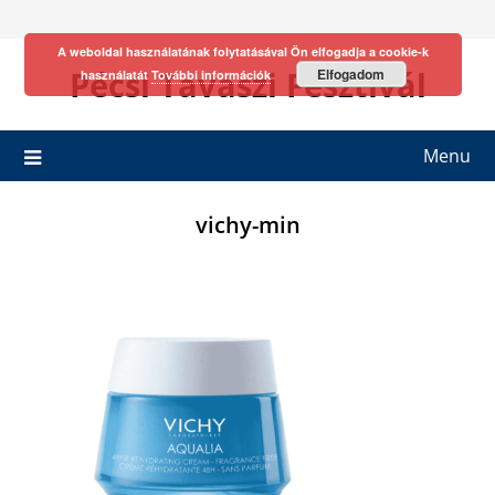
Skip
to
A weboldal használatának folytatásával Ön elfogadja a cookie-k
content
Pécsi Tavaszi Fesztivál
Elfogadom
használatát
További információk
Menu
vichy-min