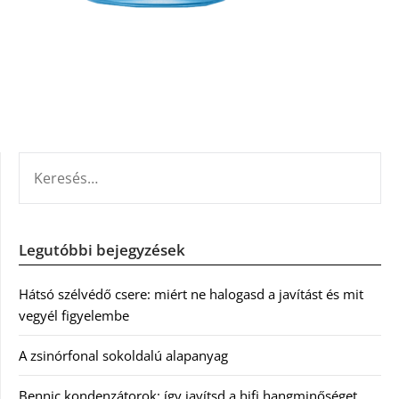
KERESÉS:
Legutóbbi bejegyzések
Hátsó szélvédő csere: miért ne halogasd a javítást és mit
vegyél figyelembe
A zsinórfonal sokoldalú alapanyag
Bennic kondenzátorok: így javítsd a hifi hangminőséget