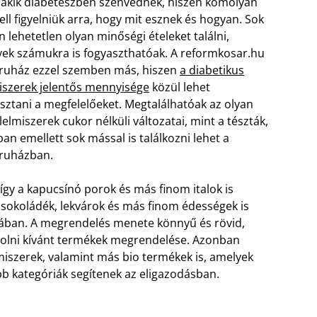
 akik diabéteszben szenvednek, hiszen komolyan
ell figyelniük arra, hogy mit esznek és hogyan. Sok
n lehetetlen olyan minőségi ételeket találni,
ek számukra is fogyaszthatóak. A reformkosar.hu
ruház ezzel szemben más, hiszen
a diabetikus
iszerek jelentős mennyisége
közül lehet
asztani a megfelelőeket. Megtalálhatóak az olyan
lelmiszerek cukor nélküli változatai, mint a tészták,
an emellett sok mással is találkozni lehet a
ruházban.
 így a kapucsínó porok és más finom italok is
sokoládék, lekvárok és más finom édességek is
ágában. A megrendelés menete könnyű és rövid,
rolni kívánt termékek megrendelése. Azonban
miszerek, valamint más bio termékek is, amelyek
bb kategóriák segítenek az eligazodásban.