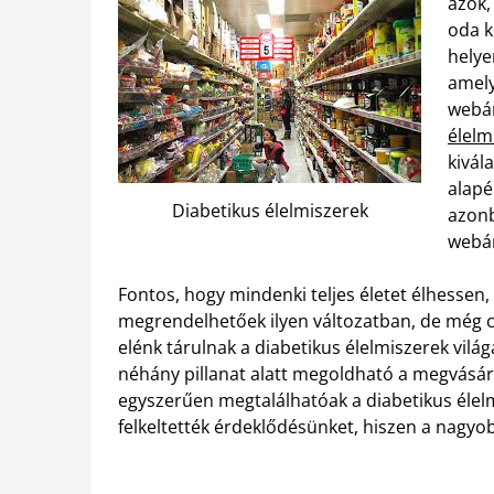
azok,
oda k
helye
amely
webá
élelm
kivál
alapé
Diabetikus élelmiszerek
azonb
webá
Fontos, hogy mindenki teljes életet élhessen,
megrendelhetőek ilyen változatban, de még c
elénk tárulnak a diabetikus élelmiszerek vil
néhány pillanat alatt megoldható a megvásá
egyszerűen megtalálhatóak a diabetikus élel
felkeltették érdeklődésünket, hiszen a nagyo