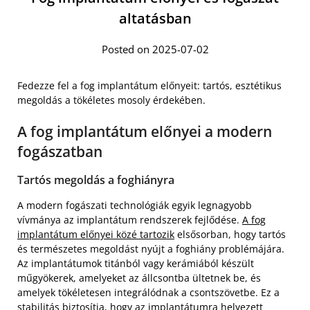
altatásban
Posted on 2025-07-02
Fedezze fel a fog implantátum előnyeit: tartós, esztétikus
megoldás a tökéletes mosoly érdekében.
A fog implantátum előnyei a modern
fogászatban
Tartós megoldás a foghiányra
A modern fogászati technológiák egyik legnagyobb
vívmánya az implantátum rendszerek fejlődése.
A fog
implantátum előnyei közé tartozik
elsősorban, hogy tartós
és természetes megoldást nyújt a foghiány problémájára.
Az implantátumok titánból vagy kerámiából készült
műgyökerek, amelyeket az állcsontba ültetnek be, és
amelyek tökéletesen integrálódnak a csontszövetbe. Ez a
stabilitás biztosítja, hogy az implantátumra helyezett