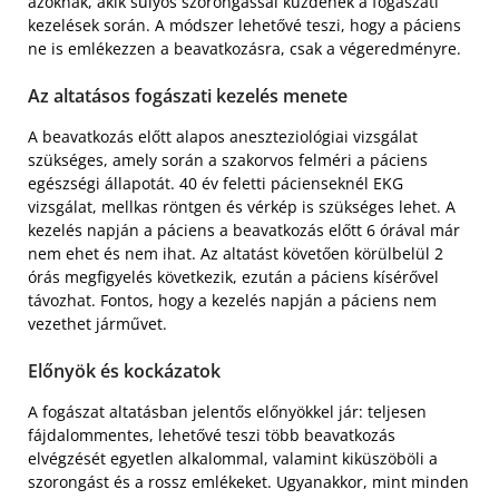
azoknak, akik súlyos szorongással küzdenek a fogászati
kezelések során. A módszer lehetővé teszi, hogy a páciens
ne is emlékezzen a beavatkozásra, csak a végeredményre.
Az altatásos fogászati kezelés menete
A beavatkozás előtt alapos aneszteziológiai vizsgálat
szükséges, amely során a szakorvos felméri a páciens
egészségi állapotát. 40 év feletti pácienseknél EKG
vizsgálat, mellkas röntgen és vérkép is szükséges lehet. A
kezelés napján a páciens a beavatkozás előtt 6 órával már
nem ehet és nem ihat. Az altatást követően körülbelül 2
órás megfigyelés következik, ezután a páciens kísérővel
távozhat. Fontos, hogy a kezelés napján a páciens nem
vezethet járművet.
Előnyök és kockázatok
A fogászat altatásban jelentős előnyökkel jár: teljesen
fájdalommentes, lehetővé teszi több beavatkozás
elvégzését egyetlen alkalommal, valamint kiküszöböli a
szorongást és a rossz emlékeket. Ugyanakkor, mint minden