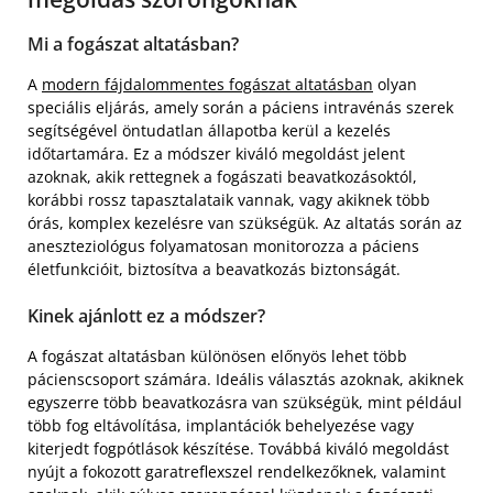
Mi a fogászat altatásban?
A
modern fájdalommentes fogászat altatásban
olyan
speciális eljárás, amely során a páciens intravénás szerek
segítségével öntudatlan állapotba kerül a kezelés
időtartamára. Ez a módszer kiváló megoldást jelent
azoknak, akik rettegnek a fogászati beavatkozásoktól,
korábbi rossz tapasztalataik vannak, vagy akiknek több
órás, komplex kezelésre van szükségük. Az altatás során az
aneszteziológus folyamatosan monitorozza a páciens
életfunkcióit, biztosítva a beavatkozás biztonságát.
Kinek ajánlott ez a módszer?
A fogászat altatásban különösen előnyös lehet több
pácienscsoport számára. Ideális választás azoknak, akiknek
egyszerre több beavatkozásra van szükségük, mint például
több fog eltávolítása, implantációk behelyezése vagy
kiterjedt fogpótlások készítése. Továbbá kiváló megoldást
nyújt a fokozott garatreflexszel rendelkezőknek, valamint