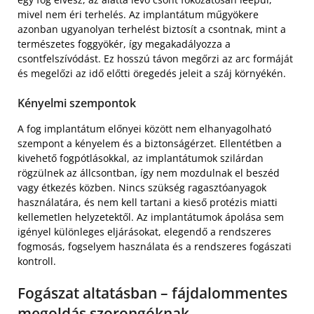
mivel nem éri terhelés. Az implantátum műgyökere
azonban ugyanolyan terhelést biztosít a csontnak, mint a
természetes foggyökér, így megakadályozza a
csontfelszívódást. Ez hosszú távon megőrzi az arc formáját
és megelőzi az idő előtti öregedés jeleit a száj környékén.
Kényelmi szempontok
A fog implantátum előnyei között nem elhanyagolható
szempont a kényelem és a biztonságérzet. Ellentétben a
kivehető fogpótlásokkal, az implantátumok szilárdan
rögzülnek az állcsontban, így nem mozdulnak el beszéd
vagy étkezés közben. Nincs szükség ragasztóanyagok
használatára, és nem kell tartani a kieső protézis miatti
kellemetlen helyzetektől. Az implantátumok ápolása sem
igényel különleges eljárásokat, elegendő a rendszeres
fogmosás, fogselyem használata és a rendszeres fogászati
kontroll.
Fogászat altatásban – fájdalommentes
megoldás szorongóknak