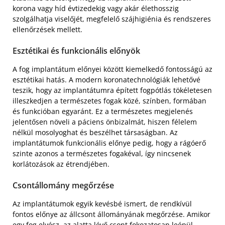
korona vagy híd évtizedekig vagy akár élethosszig
szolgálhatja viselőjét, megfelelő szájhigiénia és rendszeres
ellenőrzések mellett.
Esztétikai és funkcionális előnyök
A fog implantátum előnyei között kiemelkedő fontosságú az
esztétikai hatás. A modern koronatechnológiák lehetővé
teszik, hogy az implantátumra épített fogpótlás tökéletesen
illeszkedjen a természetes fogak közé, színben, formában
és funkcióban egyaránt. Ez a természetes megjelenés
jelentősen növeli a páciens önbizalmát, hiszen félelem
nélkül mosolyoghat és beszélhet társaságban. Az
implantátumok funkcionális előnye pedig, hogy a rágóerő
szinte azonos a természetes fogakéval, így nincsenek
korlátozások az étrendjében.
Csontállomány megőrzése
Az implantátumok egyik kevésbé ismert, de rendkívül
fontos előnye az állcsont állományának megőrzése. Amikor
egy fog elvész, az alatta lévő csont fokozatosan leépül,