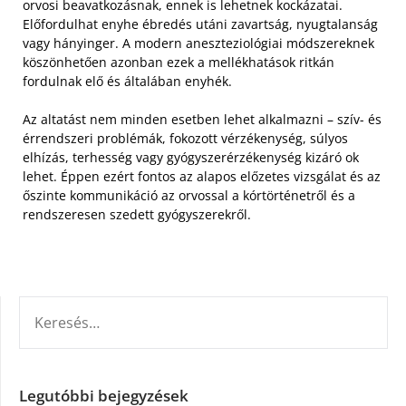
orvosi beavatkozásnak, ennek is lehetnek kockázatai.
Előfordulhat enyhe ébredés utáni zavartság, nyugtalanság
vagy hányinger. A modern aneszteziológiai módszereknek
köszönhetően azonban ezek a mellékhatások ritkán
fordulnak elő és általában enyhék.
Az altatást nem minden esetben lehet alkalmazni – szív- és
érrendszeri problémák, fokozott vérzékenység, súlyos
elhízás, terhesség vagy gyógyszerérzékenység kizáró ok
lehet. Éppen ezért fontos az alapos előzetes vizsgálat és az
őszinte kommunikáció az orvossal a kórtörténetről és a
rendszeresen szedett gyógyszerekről.
KERESÉS:
Legutóbbi bejegyzések