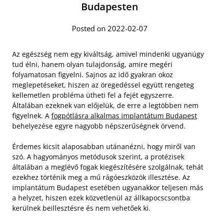
Budapesten
Posted on 2022-02-07
Az egészség nem egy kiváltság, amivel mindenki ugyanúgy
tud élni, hanem olyan tulajdonság, amire megéri
folyamatosan figyelni. Sajnos az idő gyakran okoz
meglepetéseket, hiszen az öregedéssel együtt rengeteg
kellemetlen probléma ütheti fel a fejét egyszerre.
Általában ezeknek van előjelük, de erre a legtöbben nem
figyelnek. A
fogpótlásra alkalmas implantátum Budapest
behelyezése egyre nagyobb népszerűségnek örvend.
Érdemes kicsit alaposabban utánanézni, hogy miről van
szó. A hagyományos metódusok szerint, a protézisek
általában a meglévő fogak kiegészítésére szolgálnak, tehát
ezekhez történik meg a mű rágóeszközök illesztése. Az
implantátum Budapest esetében ugyanakkor teljesen más
a helyzet, hiszen ezek közvetlenül az állkapocscsontba
kerülnek beillesztésre és nem vehetőek ki.