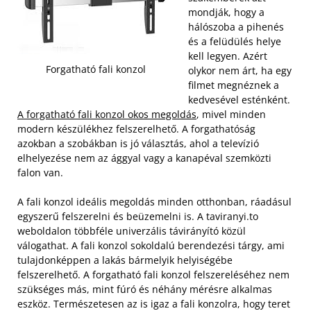
mondják, hogy a
hálószoba a pihenés
és a felüdülés helye
kell legyen. Azért
Forgatható fali konzol
olykor nem árt, ha egy
filmet megnéznek a
kedvesével esténként.
A forgatható fali konzol okos megoldás
, mivel minden
modern készülékhez felszerelhető. A forgathatóság
azokban a szobákban is jó választás, ahol a televízió
elhelyezése nem az ággyal vagy a kanapéval szemközti
falon van.
A fali konzol ideális megoldás minden otthonban, ráadásul
egyszerű felszerelni és beüzemelni is. A taviranyi.to
weboldalon többféle univerzális távirányító közül
válogathat. A fali konzol sokoldalú berendezési tárgy, ami
tulajdonképpen a lakás bármelyik helyiségébe
felszerelhető. A forgatható fali konzol felszereléséhez nem
szükséges más, mint fúró és néhány mérésre alkalmas
eszköz. Természetesen az is igaz a fali konzolra, hogy teret