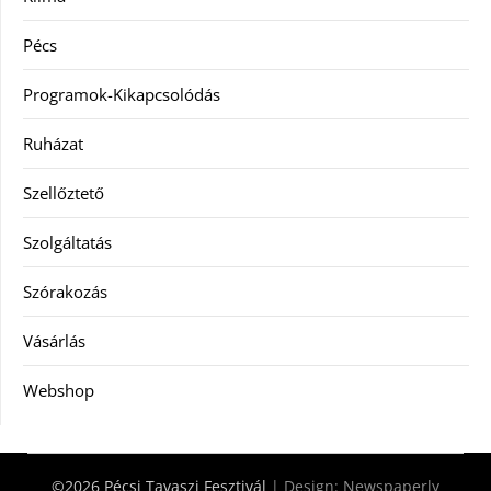
Pécs
Programok-Kikapcsolódás
Ruházat
Szellőztető
Szolgáltatás
Szórakozás
Vásárlás
Webshop
©2026 Pécsi Tavaszi Fesztivál
| Design:
Newspaperly