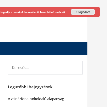
Elfogadom
lfogadja a cookie-k használatát
További információk
KERESÉS:
Legutóbbi bejegyzések
A zsinórfonal sokoldalú alapanyag