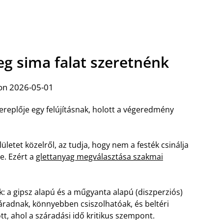
eg sima falat szeretnénk
on 2026-05-01
zereplője egy felújításnak, holott a végeredmény
lületet közelről, az tudja, hogy nem a festék csinálja
e. Ezért a
glettanyag megválasztása szakmai
k: a gipsz alapú és a műgyanta alapú (diszperziós)
záradnak, könnyebben csiszolhatóak, és beltéri
t, ahol a száradási idő kritikus szempont.