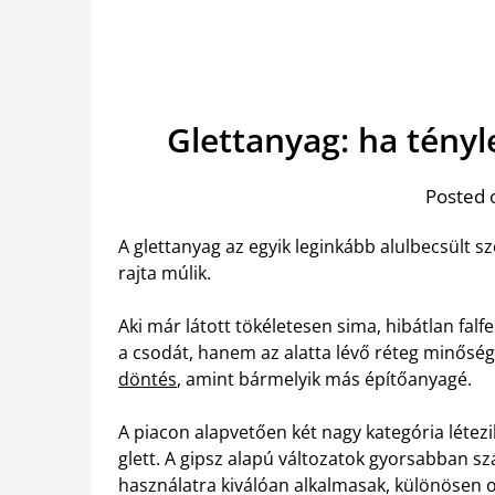
Glettanyag: ha tényl
Posted 
A glettanyag az egyik leginkább alulbecsült s
rajta múlik.
Aki már látott tökéletesen sima, hibátlan falfe
a csodát, hanem az alatta lévő réteg minőség
döntés
, amint bármelyik más építőanyagé.
A piacon alapvetően két nagy kategória létezi
glett. A gipsz alapú változatok gyorsabban s
használatra kiválóan alkalmasak, különösen ot