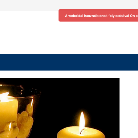
A weboldal használatának folytatásával Ön e