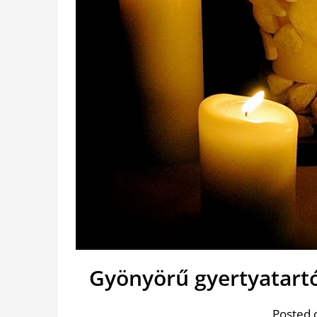
Gyönyörű gyertyatart
Posted 