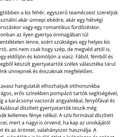
gtöbben a kis fehér, egyszerű teamécsest szeretjük
sználni akár ünnepi ebédre, akár egy hétvégi
rozáskor vagy egy romantikus fürdőzéskor.
onban az ilyen gyertya önmagában túl
lentéktelen lenne, ezért szükséges egy helyes kis
rtó, ami nem csak hogy szép, de megvéd attól is,
gy eldőljön és kiömöljön a viasz. Fából, fémből és
egből készült gyertyatartók széles választéka tárul
énk ünnepnek és évszaknak megfelelően.
tavasz hangulatát elhozhatjuk otthonunkba
rágos, erős színekben pompázó tartók segítségével,
g a karácsonyi vacsorát angyalokkal, fenyőfával és
kulással díszített gyertyatartók teszik még
 kellemes fénye nélkül. A szív formával díszített
i, mert a nagyi is örvend, ha kap az unokájától
et és az örömet, valahányszor használja. A