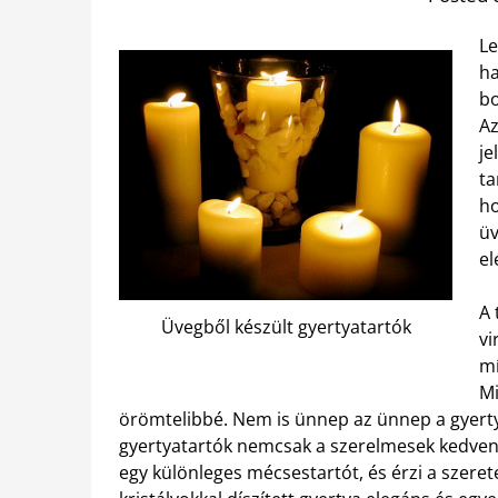
Le
ha
bo
Az
je
ta
ho
üv
el
A 
Üvegből készült gyertyatartók
vi
mí
Mi
örömtelibbé. Nem is ünnep az ünnep a gyertyák
gyertyatartók nemcsak a szerelmesek kedvence
egy különleges mécsestartót, és érzi a szeret