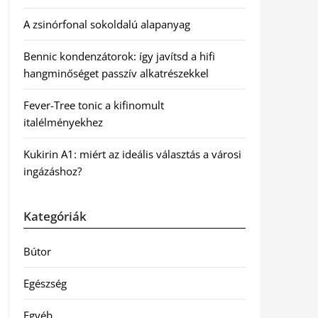
A zsinórfonal sokoldalú alapanyag
Bennic kondenzátorok: így javítsd a hifi
hangminőséget passzív alkatrészekkel
Fever-Tree tonic a kifinomult
italélményekhez
Kukirin A1: miért az ideális választás a városi
ingázáshoz?
Kategóriák
Bútor
Egészség
Egyéb