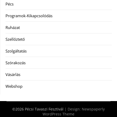
Pécs
Programok-Kikapcsolódás
Ruházat
Szellőztető
Szolgáltatás
Szórakozás
Vásárlás
Webshop
©2026 Pécsi Tavaszi Fesztivál
| Design:
Newspaperly
WordPress Theme