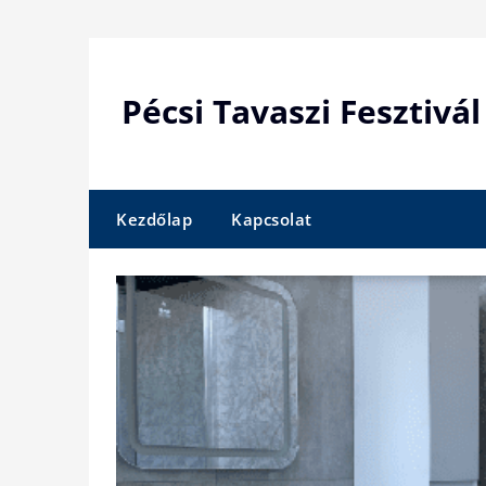
Skip
to
content
Pécsi Tavaszi Fesztivál
Kezdőlap
Kapcsolat