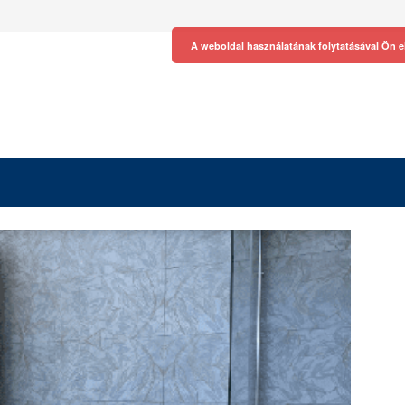
A weboldal használatának folytatásával Ön e