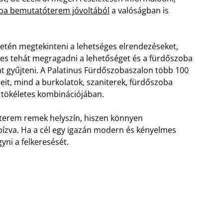
ba bemutatóterem jóvoltából
a valóságban is
ületén megtekinteni a lehetséges elrendezéseket,
es tehát megragadni a lehetőséget és a fürdőszoba
t gyűjteni. A Palatinus Fürdőszobaszalon több 100
it, mind a burkolatok, szaniterek, fürdőszoba
 tökéletes kombinációjában.
terem remek helyszín, hiszen könnyen
 bízva. Ha a cél egy igazán modern és kényelmes
ni a felkeresését.