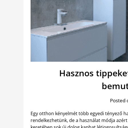
Hasznos tippeke
bemut
Posted 
Egy otthon kényelmét több egyedi tényező ha
rendelkezhetünk, de a használat módja azért 
keretében sok új dolog kaphat létjogosultság