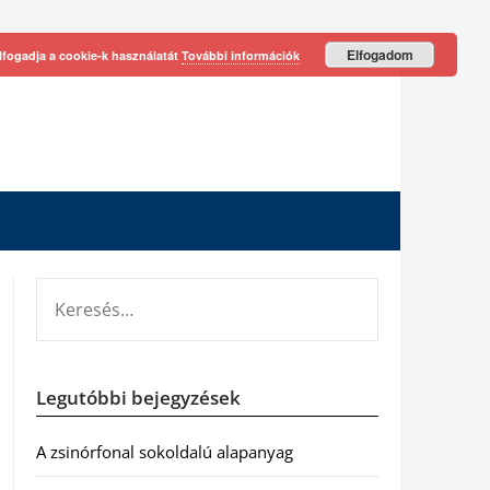
Elfogadom
lfogadja a cookie-k használatát
További információk
KERESÉS:
Legutóbbi bejegyzések
A zsinórfonal sokoldalú alapanyag