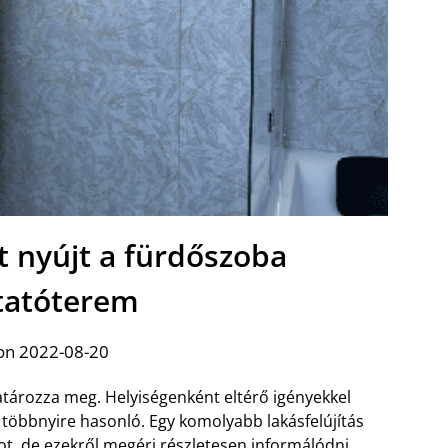
t nyújt a fürdőszoba
atóterem
on 2022-08-20
tározza meg. Helyiségenként eltérő igényekkel
többnyire hasonló. Egy komolyabb lakásfelújítás
ot, de ezekről megéri részletesen informálódni,