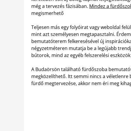
még a tervezés fázisában.
Mindez a fürdőszo
megismerhető
Teljesen más egy folyóirat vagy weboldal fel
mint azt személyesen megtapasztalni. Érdem
bemutatóterem felkeresésével új inspirációka
négyzetméteren mutatja be a legújabb trendje
bútorok, mind az egyéb felszerelési eszközök
A Budaörsön található fürdőszoba bemutató
megközelíthető. Itt semmi nincs a véletlenre
fürdő megtervezése, akkor nem éri meg kihagy