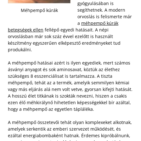
gyógyulásában is
segíthetnek. A modern
Méhpempő kúrák
orvoslás is felismerte már
a
méhpempő kúrák
betegségek ellen
fellépő egyedi hatásait. A népi
orvoslásban már sok száz évvel ezelőtt is használt
készítmény egyszerűen elképesztő eredményeket tud
produkálni.
A méhpempő hatásai azért is ilyen egyediek, mert számos
ásványi anyagot és sok aminosavat, köztük az élethez
szükséges 8 esszenciálisat is tartalmazza. A tiszta
méhpempő, tehát az a termék, amelyik semmilyen kémiai
vagy más eljárás alá nem volt vetve, gyorsan kifejti hatását.
A hosszú élet titkának is szokták nevezni, hiszen a csakis
ezen élő méhkirálynő hihetetlen képességekkel bír azáltal,
hogy a méhpempő az egyetlen tápláléka.
A méhpempő összetevői tehát olyan komplexeket alkotnak,
amelyek serkentik az emberi szervezet működését, és
ezáltal energiabombaként hatnak. Érdemes kipróbálnunk,