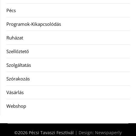
Pécs
Programok-Kikapcsolódás
Ruházat
Szellőztető
Szolgáltatás
Szórakozás
Vásárlás
Webshop
©2026 Pécsi Tavaszi Fesztivál
| Design:
Newspaperly