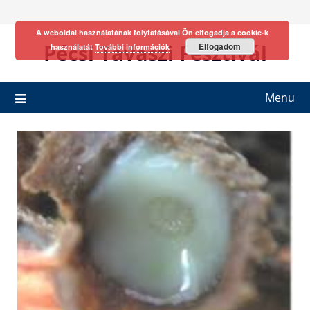
Skip
to
A weboldal használatának folytatásával Ön elfogadja a cookie-k
content
Pécsi Tavaszi Fesztivál
Elfogadom
használatát
További információk
Menu