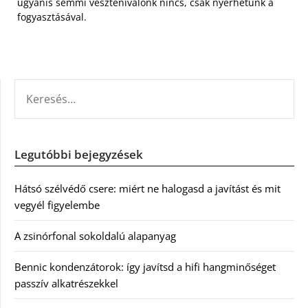
ugyanis semmi vesztenivalónk nincs, csak nyerhetünk a
fogyasztásával.
KERESÉS:
Legutóbbi bejegyzések
Hátsó szélvédő csere: miért ne halogasd a javítást és mit
vegyél figyelembe
A zsinórfonal sokoldalú alapanyag
Bennic kondenzátorok: így javítsd a hifi hangminőséget
passzív alkatrészekkel