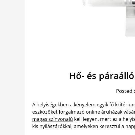
Hő- és páraáll
Posted 
A helyiségekben a kényelem egyik fő kritériuma
eszközöket forgalmazó online áruházak vásárl
magas színvonalú
kell legyen, mert ez a helyi
kis nyílászárókkal, amelyeken keresztül a napp