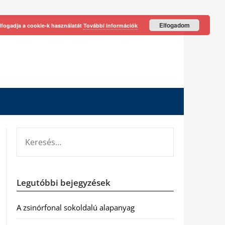
Elfogadom
lfogadja a cookie-k használatát
További információk
KERESÉS:
Legutóbbi bejegyzések
A zsinórfonal sokoldalú alapanyag