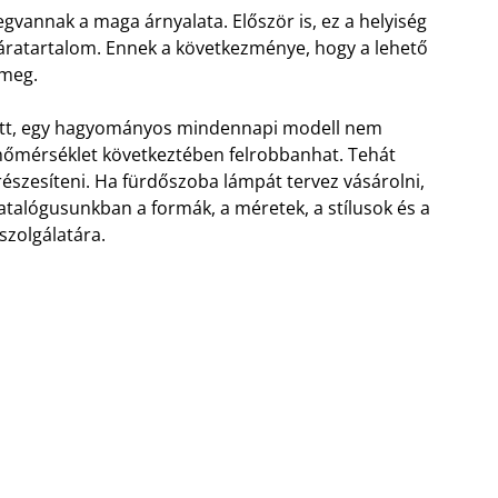
vannak a maga árnyalata. Először is, ez a helyiség
 páratartalom. Ennek a következménye, hogy a lehető
 meg.
iatt, egy hagyományos mindennapi modell nem
hőmérséklet következtében felrobbanhat. Tehát
részesíteni. Ha fürdőszoba lámpát tervez vásárolni,
katalógusunkban a formák, a méretek, a stílusok és a
 szolgálatára.