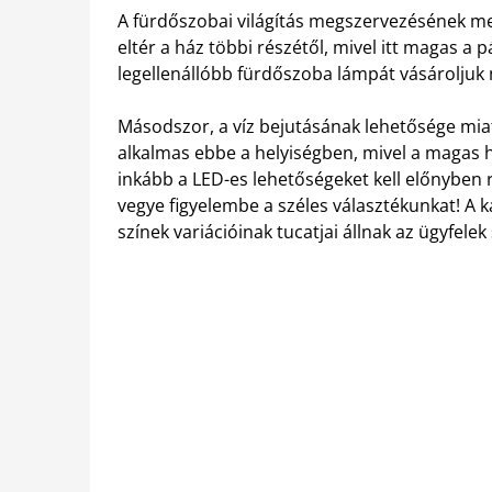
A fürdőszobai világítás megszervezésének meg
eltér a ház többi részétől, mivel itt magas a
legellenállóbb fürdőszoba lámpát vásároljuk
Másodszor, a víz bejutásának lehetősége m
alkalmas ebbe a helyiségben, mivel a magas 
inkább a LED-es lehetőségeket kell előnyben 
vegye figyelembe a széles választékunkat! A 
színek variációinak tucatjai állnak az ügyfelek