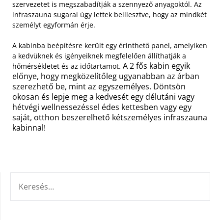
szervezetet is megszabadítják a szennyező anyagoktól. Az
infraszauna sugarai úgy lettek beillesztve, hogy az mindkét
személyt egyformán érje.
A kabinba beépítésre került egy érinthető panel, amelyiken
a kedvüknek és igényeiknek megfelelően állíthatják a
A 2 fős kabin egyik
hőmérsékletet és az időtartamot.
előnye, hogy megközelítőleg ugyanabban az árban
szerezhető be, mint az egyszemélyes. Döntsön
okosan és lepje meg a kedvesét egy délutáni vagy
hétvégi wellnessezéssel édes kettesben vagy egy
saját, otthon beszerelhető kétszemélyes infraszauna
kabinnal!
KERESÉS: