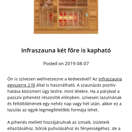
Infraszauna két főre is kapható
Posted on 2019-08-07
Ön is szívesen wellnessezne a kedvesével? Az
infraszauna
egyszerre 2 fő
által is használható. A szaunázás pozitív
hatása közismert úgy testre, mint lélekre. Ha a párjával a
passzív pihenést részesítik előnyben, szívesen lazulnának
és feltöltődnének egy nehéz nap vagy hét után, akkor ez a
lazulás az egyik legmegfelelőbb formája lehet.
A pihenés mellett hozzájárulnak az izmaik, ízületeik
ellazításához, bőrük puhulásához és fényességéhez, de a