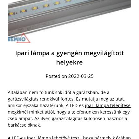
Ipari lámpa a gyengén megvilágított
helyekre
Posted on 2022-03-25
Általában nem töltünk sok időt a garázsban, de a
garázsvilágítás rendkívül fontos. Ez mutatja meg az utat,
amikor éjszaka hazatérünk. A LED-es
ipari lámpa telepítése
megkímél
minket attól, hogy a telefonunkon keressünk egy
zseblámpát. Az ilyen garázsvilágítás különösen hasznos a
barkácsolóknak.
A LED-es ipari lámpa lehetővé teszi, hogy bármelyik órában