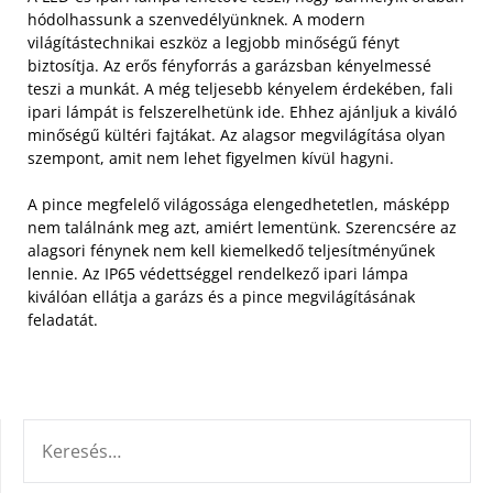
hódolhassunk a szenvedélyünknek. A modern
világítástechnikai eszköz a legjobb minőségű fényt
biztosítja. Az erős fényforrás a garázsban kényelmessé
teszi a munkát.
A még teljesebb kényelem érdekében, fali
ipari lámpát is felszerelhetünk ide. Ehhez ajánljuk a kiváló
minőségű kültéri fajtákat. Az alagsor megvilágítása olyan
szempont, amit nem lehet figyelmen kívül hagyni.
A pince megfelelő világossága elengedhetetlen, másképp
nem találnánk meg azt, amiért lementünk. Szerencsére az
alagsori fénynek nem kell kiemelkedő teljesítményűnek
lennie. Az IP65 védettséggel rendelkező ipari lámpa
kiválóan ellátja a garázs és a pince megvilágításának
feladatát.
KERESÉS: