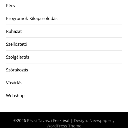
Pécs
Programok-Kikapcsolódás
Ruházat
Szellőztető
Szolgáltatás
Szórakozás
Vásárlás
Webshop
©2026 Pécsi Tavaszi Fesztivál
| Design:
Newspaperly
WordPress Theme