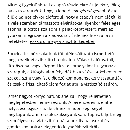
Mindig figyelnünk kell az apró részletekre és jelekre, főleg
ha azt szeretnénk, hogy a lehető legegészségesebb életet
éljük. Sajnos olykor előfordul, hogy a csapvíz nem elégíti ki
a vele szemben támasztott elvárásokat. Ilyenkor felesleges
azonnal a boltba szaladni a palackozott vízért, mert az
gyorsan megnöveli a kiadásokat. Érdemes hosszú távú
befektetést
eszközölni egy víztisztító képében
.
Ennek a termékcsaládnak többféle változata ismerhető
meg a wellnetviztisztito.hu oldalon. Választható asztali,
fürdőszobai vagy központi kivitel, amelyeknek ugyanaz a
szerepük, a kifogástalan folyadék biztosítása. A kellemetlen
szagot, színt vagy ízt előidéző komponenseket visszatartják
és csak a friss, éltető elem fog átjutni a víztisztító szűrőn.
Ismét nagyot kortyolhatunk anélkül, hogy kellemetlen
meglepetésben lenne részünk. A berendezés üzembe
helyezése egyszerű, de ehhez minden segítséget
megkapunk, amire csak szükségünk van. Tapasztaljuk meg
személyesen a víztisztító kínálta pozitív hatásokat és
gondoskodjunk az elegendő folyadékbevitelről a