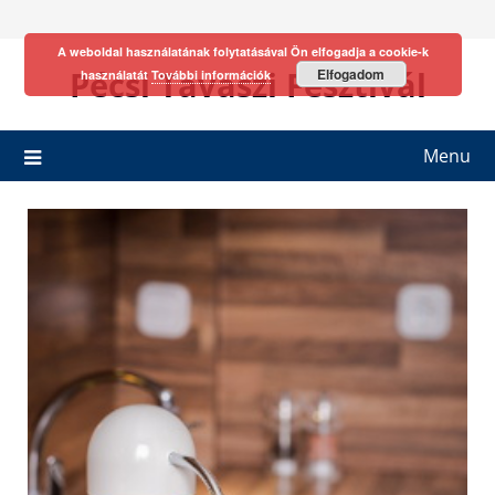
Skip
to
A weboldal használatának folytatásával Ön elfogadja a cookie-k
content
Pécsi Tavaszi Fesztivál
Elfogadom
használatát
További információk
Menu